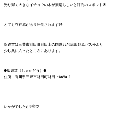
光り輝く大きなイチョウの木が素晴らしいと評判のスポット🌟
とても存在感があり圧倒されます😳
釈迦堂は三豊市財田町財田上の国道32号線田野原バス停より
少し奥に入ったところにあります。
●釈迦堂（しゃかどう）●
住所：香川県三豊市財田町財田上4494-1
いかがでしたか❔🤭♡