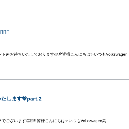
🍕
💫お待ちいたしております🌿🍕皆様こんにちは✨いつもVolkswagen
ます💖part.2
ざいます👏🏻‼ 皆様こんにちは✨いつもVolkswagen高