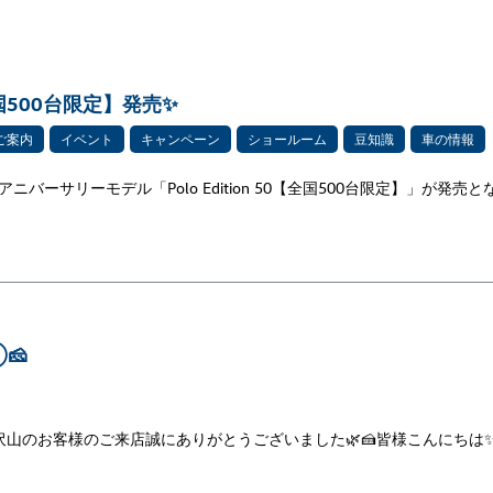
0【全国500台限定】発売✨
ご案内
イベント
キャンペーン
ショールーム
豆知識
車の情報
アニバーサリーモデル「Polo Edition 50【全国500台限定】」が発売と
🧀
沢山のお客様のご来店誠にありがとうございました🌿🍰皆様こんにちは