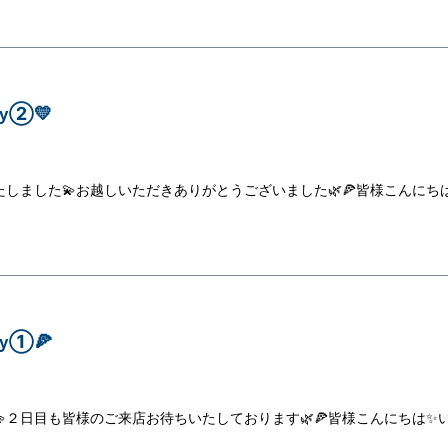
y②💛
しました💫お越しいただきありがとうございました🌿🍕皆様こんにち
y①🍕
２日目も皆様のご来店お待ちいたしております🌿🍕皆様こんにちは✨