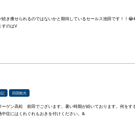
続き痩せられるのではないかと期待しているセールス池田です！！😂
ますのはV
日記
四国観光
ワーゲン高松 前田でございます。暑い時期が続いております。何をす
熱中症にはくれぐれもおきを付けください。&