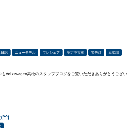
ス日記
ニューモデル
プレシェア
認定中古車
警告灯
豆知識
つもVolkswagen高松のスタッフブログをご覧いただきありがとうござ
^^)
記