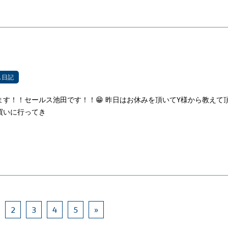
！
ス日記
す！！セールス池田です！！😁 昨日はお休みを頂いてY様から教えて
買いに行ってき
2
3
4
5
»