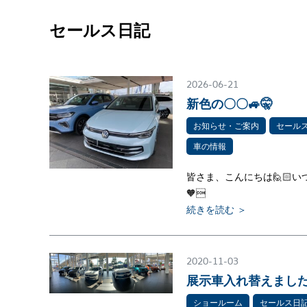
セールス日記
2026-06-21
新色の〇〇🚙🤫
お知らせ・ご案内
セール
車の情報
皆さま、こんにちは🙋🏻い
🧡
続きを読む ＞
2020-11-03
展示車入れ替えました(
ショールーム
セールス日